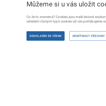
Můžeme si u vás uložit co
Co že to znamená? Cookies jsou malé datové soubory, 
ukládání různých typů cookies od vás potřebujeme so
SOUHLASÍM SE VŠEMI
ODMÍTNOUT VŠECHNY
Informace
Máte d
Podate
KONTAKTY PRO MÉDIA
PROHLÁŠENÍ O PŘÍSTUPNOSTI
ZPRACOVÁNÍ KONTAKTNÍCH ÚDAJŮ
A COOKIES