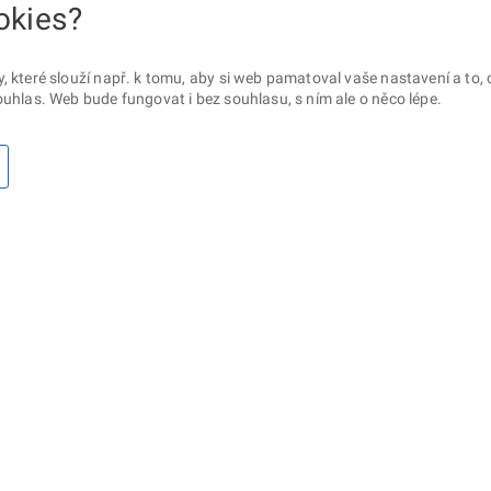
okies?
které slouží např. k tomu, aby si web pamatoval vaše nastavení a to, c
uhlas. Web bude fungovat i bez souhlasu, s ním ale o něco lépe.
otaz? Napište nám
Sociální sítě
lna ministerstva