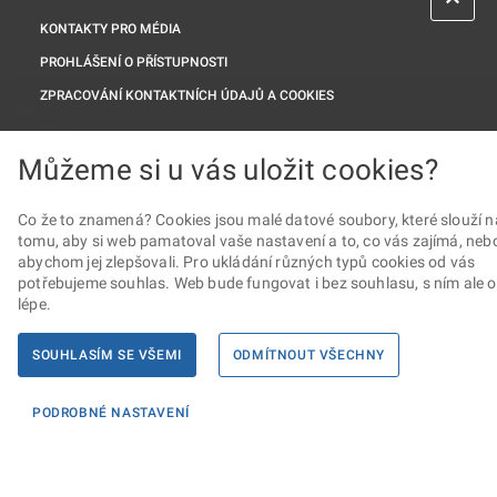
KONTAKTY PRO MÉDIA
PROHLÁŠENÍ O PŘÍSTUPNOSTI
ZPRACOVÁNÍ KONTAKTNÍCH ÚDAJŮ A COOKIES
Máte dotaz? Napište nám
Můžeme si u vás uložit cookies?
Podatelna ministerstva
Co že to znamená? Cookies jsou malé datové soubory, které slouží n
tomu, aby si web pamatoval vaše nastavení a to, co vás zajímá, neb
Sociální sítě
abychom jej zlepšovali. Pro ukládání různých typů cookies od vás
potřebujeme souhlas. Web bude fungovat i bez souhlasu, s ním ale 
lépe.
SOUHLASÍM SE VŠEMI
ODMÍTNOUT VŠECHNY
© Ministerstvo spravedlnosti České republiky
PODROBNÉ NASTAVENÍ