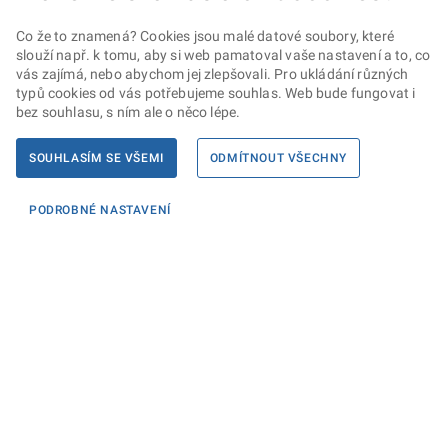
Co že to znamená? Cookies jsou malé datové soubory, které
slouží např. k tomu, aby si web pamatoval vaše nastavení a to, co
vás zajímá, nebo abychom jej zlepšovali. Pro ukládání různých
typů cookies od vás potřebujeme souhlas. Web bude fungovat i
bez souhlasu, s ním ale o něco lépe.
SOUHLASÍM SE VŠEMI
ODMÍTNOUT VŠECHNY
PODROBNÉ NASTAVENÍ
Informace
KONTAKTY PRO MÉDIA
PROHLÁŠENÍ O PŘÍSTUPNOSTI
ZPRACOVÁNÍ KONTAKTNÍCH ÚDAJŮ A COOKIES
Máte dotaz? Napište nám