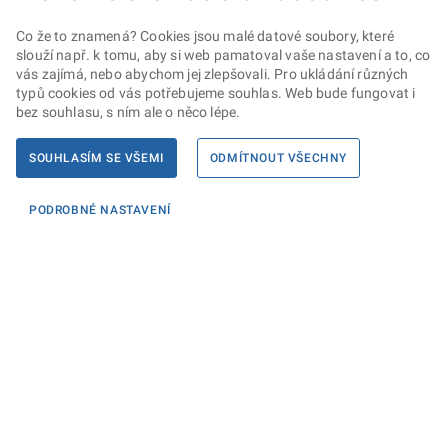
Co že to znamená? Cookies jsou malé datové soubory, které
slouží např. k tomu, aby si web pamatoval vaše nastavení a to, co
vás zajímá, nebo abychom jej zlepšovali. Pro ukládání různých
typů cookies od vás potřebujeme souhlas. Web bude fungovat i
bez souhlasu, s ním ale o něco lépe.
SOUHLASÍM SE VŠEMI
ODMÍTNOUT VŠECHNY
PODROBNÉ NASTAVENÍ
Informace
KONTAKTY PRO MÉDIA
PROHLÁŠENÍ O PŘÍSTUPNOSTI
ZPRACOVÁNÍ KONTAKTNÍCH ÚDAJŮ A COOKIES
Máte dotaz? Napište nám