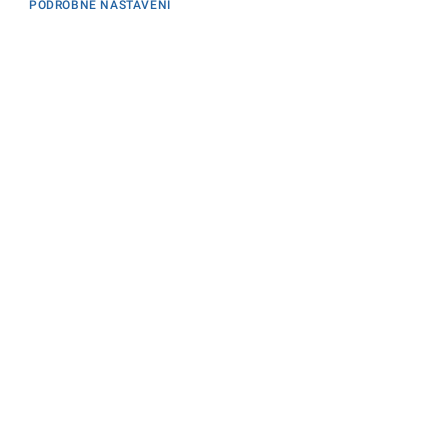
PODROBNÉ NASTAVENÍ
Informace
KONTAKTY PRO MÉDIA
PROHLÁŠENÍ O PŘÍSTUPNOSTI
ZPRACOVÁNÍ KONTAKTNÍCH ÚDAJŮ A COOKIES
Máte dotaz? Napište nám
Podatelna ministerstva
Sociální sítě