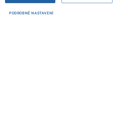
PODROBNÉ NASTAVENÍ
Informace
KONTAKTY PRO MÉDIA
PROHLÁŠENÍ O PŘÍSTUPNOSTI
ZPRACOVÁNÍ KONTAKTNÍCH ÚDAJŮ A COOKIES
Máte dotaz? Napište nám
Podatelna ministerstva
Sociální sítě