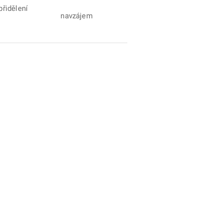
přidělení
navzájem