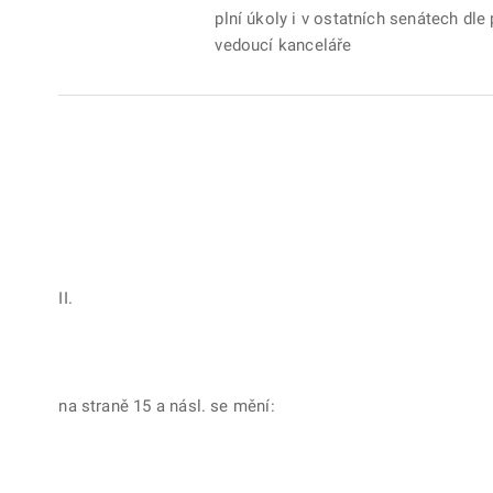
plní úkoly i v ostatních senátech dle 
vedoucí kanceláře
II.
na straně 15 a násl. se mění: