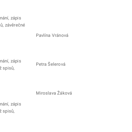
nání, zápis
sů, závěrečné
Pavlína Vránová
nání, zápis
Petra Šelerová
ž spisů,
Miroslava Žáková
nání, zápis
ž spisů,