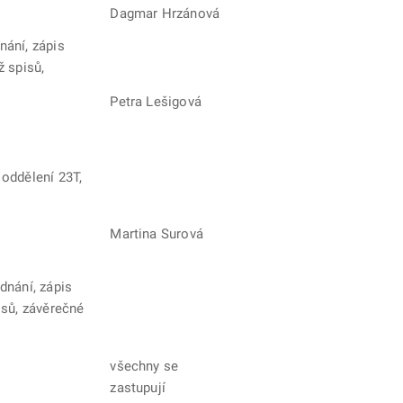
Dagmar Hrzánová
nání, zápis
ž spisů,
Petra Lešigová
 oddělení 23T,
Martina Surová
dnání, zápis
isů, závěrečné
všechny se
zastupují