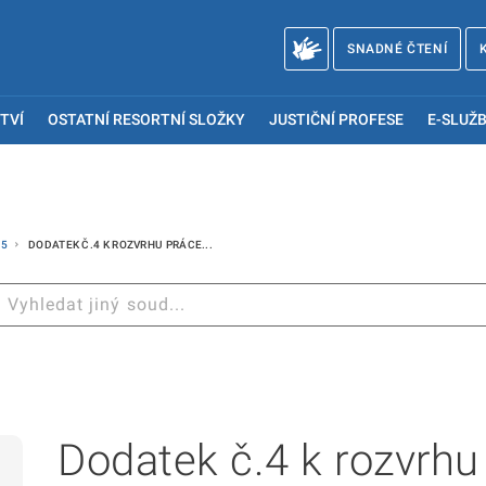
SNADNÉ ČTENÍ
TVÍ
OSTATNÍ RESORTNÍ SLOŽKY
JUSTIČNÍ PROFESE
E-SLUŽB
15
DODATEK Č.4 K ROZVRHU PRÁCE...
Dodatek č.4 k rozvrhu