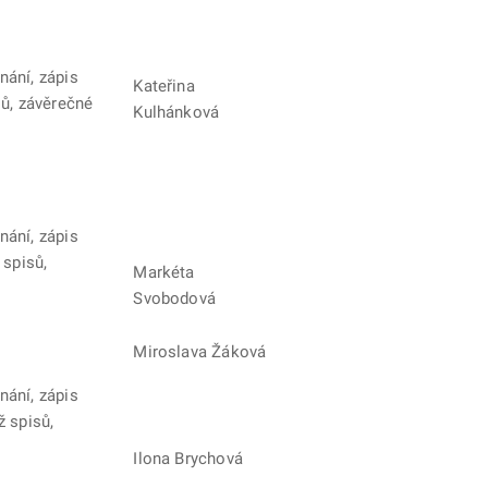
nání, zápis
Kateřina
sů, závěrečné
Kulhánková
nání, zápis
 spisů,
Markéta
Svobodová
Miroslava Žáková
nání, zápis
ž spisů,
Ilona Brychová