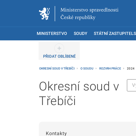
MINISTERSTVO
SOUDY
STÁTNÍ ZASTUPITELS
PŘIDAT OBLÍBENÉ
OKRESNÍ SOUD V TŘEBÍČI
O SOUDU
ROZVRH PRÁCE
2024
Okresní soud v
Třebíči
Kontakty