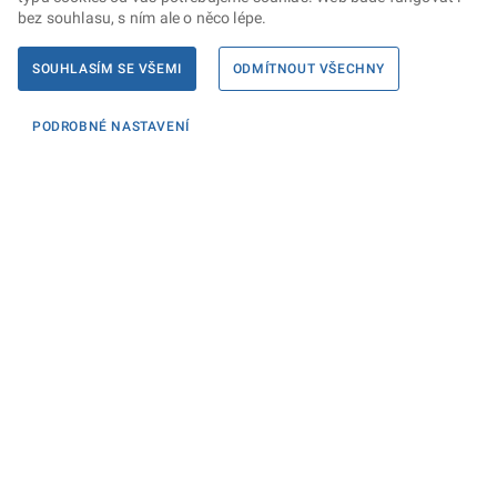
bez souhlasu, s ním ale o něco lépe.
SOUHLASÍM SE VŠEMI
ODMÍTNOUT VŠECHNY
PODROBNÉ NASTAVENÍ
Informace
KONTAKTY PRO MÉDIA
PROHLÁŠENÍ O PŘÍSTUPNOSTI
ZPRACOVÁNÍ KONTAKTNÍCH ÚDAJŮ A COOKIES
Máte dotaz? Napište nám
Podatelna ministerstva
Sociální sítě