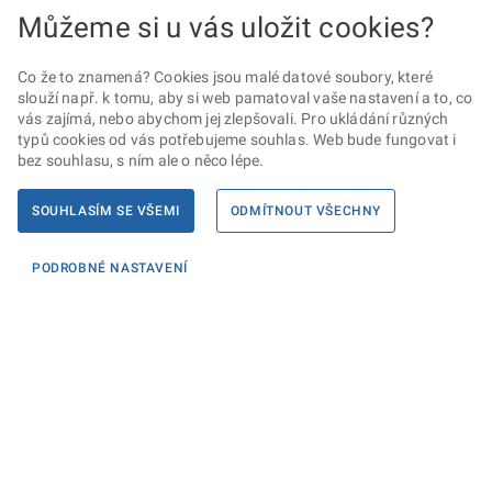
Můžeme si u vás uložit cookies?
Co že to znamená? Cookies jsou malé datové soubory, které
slouží např. k tomu, aby si web pamatoval vaše nastavení a to, co
vás zajímá, nebo abychom jej zlepšovali. Pro ukládání různých
typů cookies od vás potřebujeme souhlas. Web bude fungovat i
bez souhlasu, s ním ale o něco lépe.
SOUHLASÍM SE VŠEMI
ODMÍTNOUT VŠECHNY
PODROBNÉ NASTAVENÍ
Informace
KONTAKTY PRO MÉDIA
PROHLÁŠENÍ O PŘÍSTUPNOSTI
ZPRACOVÁNÍ KONTAKTNÍCH ÚDAJŮ A COOKIES