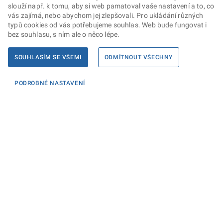
slouží např. k tomu, aby si web pamatoval vaše nastavení a to, co
vás zajímá, nebo abychom jej zlepšovali. Pro ukládání různých
typů cookies od vás potřebujeme souhlas. Web bude fungovat i
bez souhlasu, s ním ale o něco lépe.
SOUHLASÍM SE VŠEMI
ODMÍTNOUT VŠECHNY
PODROBNÉ NASTAVENÍ
Informace
KONTAKTY PRO MÉDIA
PROHLÁŠENÍ O PŘÍSTUPNOSTI
ZPRACOVÁNÍ KONTAKTNÍCH ÚDAJŮ A COOKIES
Máte dotaz? Napište nám
Podatelna ministerstva