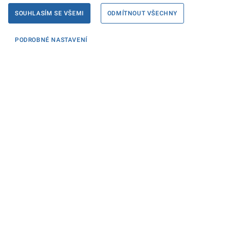
SOUHLASÍM SE VŠEMI
ODMÍTNOUT VŠECHNY
PODROBNÉ NASTAVENÍ
Informace
KONTAKTY PRO MÉDIA
PROHLÁŠENÍ O PŘÍSTUPNOSTI
ZPRACOVÁNÍ KONTAKTNÍCH ÚDAJŮ A COOKIES
Máte dotaz? Napište nám
Podatelna ministerstva
Sociální sítě