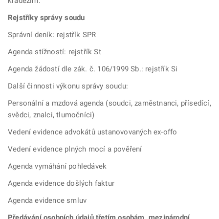
krádežím.
Rejstříky správy soudu
Správní deník: rejstřík SPR
Agenda stížností: rejstřík St
Agenda žádostí dle zák. č. 106/1999 Sb.: rejstřík Si
Další činnosti výkonu správy soudu:
Personální a mzdová agenda (soudci, zaměstnanci, přísedící,
svědci, znalci, tlumočníci)
Vedení evidence advokátů ustanovovaných ex-offo
Vedení evidence plných mocí a pověření
Agenda vymáhání pohledávek
Agenda evidence došlých faktur
Agenda evidence smluv
Předávání osobních údajů třetím osobám, mezinárodní