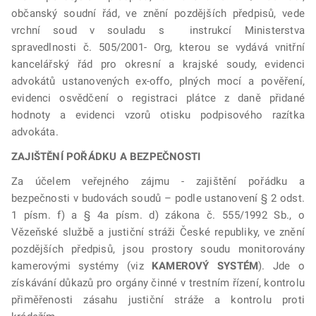
občanský soudní řád, ve znění pozdějších předpisů, vede
vrchní soud v souladu s instrukcí Ministerstva
spravedlnosti č. 505/2001- Org, kterou se vydává vnitřní
kancelářský řád pro okresní a krajské soudy, evidenci
advokátů ustanovených ex-offo, plných mocí a pověření,
evidenci osvědčení o registraci plátce z daně přidané
hodnoty a evidenci vzorů otisku podpisového razítka
advokáta.
ZAJIŠTĚNÍ POŘÁDKU A BEZPEČNOSTI
Za účelem veřejného zájmu - zajištění pořádku a
bezpečnosti v budovách soudů – podle ustanovení § 2 odst.
1 písm. f) a § 4a písm. d) zákona č. 555/1992 Sb., o
Vězeňské službě a justiční stráži České republiky, ve znění
pozdějších předpisů, jsou prostory soudu monitorovány
kamerovými systémy (viz
KAMEROVÝ SYSTÉM
). Jde o
získávání důkazů pro orgány činné v trestním řízení, kontrolu
přiměřenosti zásahu justiční stráže a kontrolu proti