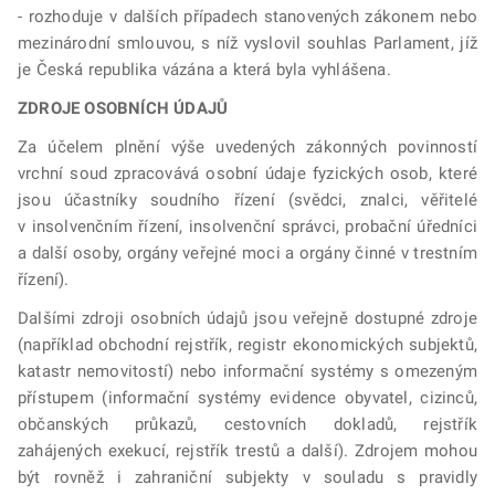
-
rozhoduje v dalších případech stanovených zákonem nebo
mezinárodní smlouvou, s níž vyslovil souhlas Parlament, jíž
je Česká republika vázána a která byla vyhlášena.
ZDROJE OSOBNÍCH ÚDAJŮ
Za účelem plnění výše uvedených zákonných povinností
vrchní soud zpracovává osobní údaje fyzických osob, které
jsou účastníky soudního řízení (svědci, znalci, věřitelé
v insolvenčním řízení, insolvenční správci, probační úředníci
a další osoby, orgány veřejné moci a orgány činné v trestním
řízení).
Dalšími zdroji osobních údajů jsou veřejně dostupné zdroje
(například obchodní rejstřík, registr ekonomických subjektů,
katastr nemovitostí) nebo informační systémy s omezeným
přístupem (informační systémy evidence obyvatel, cizinců,
občanských průkazů, cestovních dokladů, rejstřík
zahájených exekucí, rejstřík trestů a další). Zdrojem mohou
být rovněž i zahraniční subjekty v souladu s pravidly