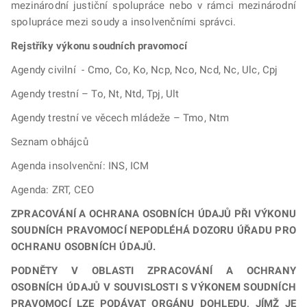
mezinárodní justiční spolupráce nebo v rámci mezinárodní
spolupráce mezi soudy a insolvenčními správci.
Rejstříky výkonu soudních pravomocí
Agendy civilní - Cmo, Co, Ko, Ncp, Nco, Ncd, Nc, Ulc, Cpj
Agendy trestní – To, Nt, Ntd, Tpj, Ult
Agendy trestní ve věcech mládeže – Tmo, Ntm
Seznam obhájců
Agenda insolvenční: INS, ICM
Agenda: ZRT, CEO
ZPRACOVÁNÍ A OCHRANA OSOBNÍCH ÚDAJŮ PŘI VÝKONU
SOUDNÍCH PRAVOMOCÍ NEPODLÉHÁ DOZORU ÚŘADU PRO
OCHRANU OSOBNÍCH ÚDAJŮ.
PODNĚTY V OBLASTI ZPRACOVÁNÍ A OCHRANY
OSOBNÍCH ÚDAJŮ V SOUVISLOSTI S VÝKONEM SOUDNÍCH
PRAVOMOCÍ LZE PODÁVAT ORGÁNU DOHLEDU, JÍMŽ JE