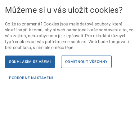
Můžeme si u vás uložit cookies?
Co že to znamená? Cookies jsou malé datové soubory, které
slouží např. k tomu, aby si web pamatoval vaše nastavení a to, co
vás zajímá, nebo abychom jej zlepšovali. Pro ukládání různých
typů cookies od vás potřebujeme souhlas. Web bude fungovat i
bez souhlasu, s ním ale o něco lépe.
SOUHLASÍM SE VŠEMI
ODMÍTNOUT VŠECHNY
PODROBNÉ NASTAVENÍ
Informace
KONTAKTY PRO MÉDIA
PROHLÁŠENÍ O PŘÍSTUPNOSTI
ZPRACOVÁNÍ KONTAKTNÍCH ÚDAJŮ A COOKIES