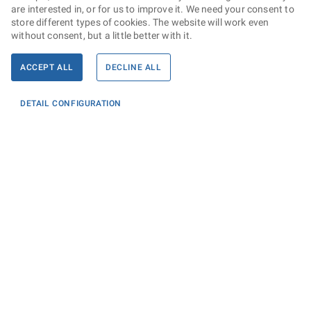
are interested in, or for us to improve it. We need your consent to
store different types of cookies. The website will work even
without consent, but a little better with it.
ACCEPT ALL
DECLINE ALL
DETAIL CONFIGURATION
Informace
KONTAKTY PRO MÉDIA
PROHLÁŠENÍ O PŘÍSTUPNOSTI
ZPRACOVÁNÍ KONTAKTNÍCH ÚDAJŮ A COOKIES
Máte dotaz? Napište nám
Podatelna ministerstva