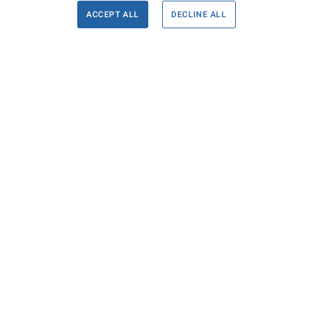
ACCEPT ALL
DECLINE ALL
Informace
Máte d
Podate
KONTAKTY PRO MÉDIA
PROHLÁŠENÍ O PŘÍSTUPNOSTI
ZPRACOVÁNÍ KONTAKTNÍCH ÚDAJŮ
A COOKIES
© Ministerstvo spravedlnosti České republiky