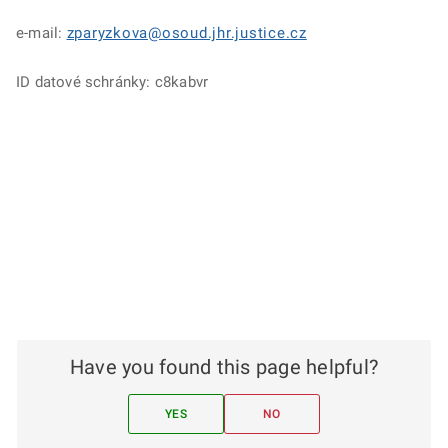
e-mail:
zparyzkova@osoud.jhr.justice.cz
ID datové schránky: c8kabvr
Have you found this page helpful?
YES
NO