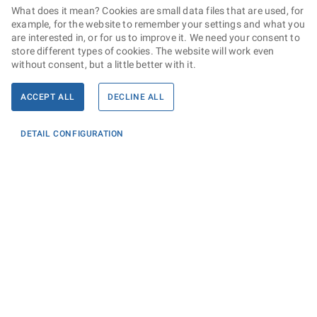
What does it mean? Cookies are small data files that are used, for
example, for the website to remember your settings and what you
are interested in, or for us to improve it. We need your consent to
store different types of cookies. The website will work even
without consent, but a little better with it.
ACCEPT ALL
DECLINE ALL
DETAIL CONFIGURATION
Informace
KONTAKTY PRO MÉDIA
PROHLÁŠENÍ O PŘÍSTUPNOSTI
ZPRACOVÁNÍ KONTAKTNÍCH ÚDAJŮ A COOKIES
Máte dotaz? Napište nám