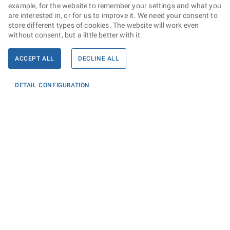
example, for the website to remember your settings and what you
are interested in, or for us to improve it. We need your consent to
store different types of cookies. The website will work even
without consent, but a little better with it.
ACCEPT ALL
DECLINE ALL
DETAIL CONFIGURATION
Informace
KONTAKTY PRO MÉDIA
PROHLÁŠENÍ O PŘÍSTUPNOSTI
ZPRACOVÁNÍ KONTAKTNÍCH ÚDAJŮ A COOKIES
Máte dotaz? Napište nám
Podatelna ministerstva