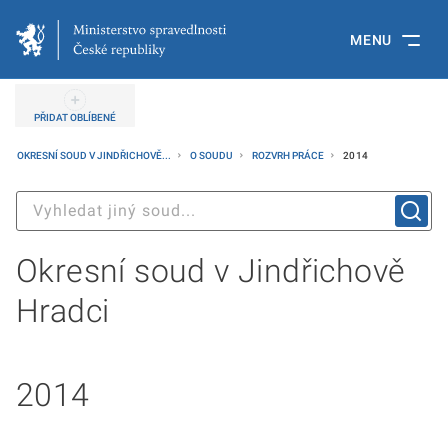
MENU
PŘIDAT OBLÍBENÉ
OKRESNÍ SOUD V JINDŘICHOVĚ...
O SOUDU
ROZVRH PRÁCE
2014
Okresní soud v Jindřichově
Hradci
2014