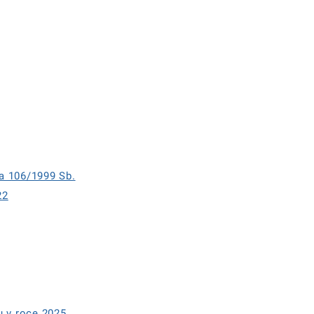
a 106/1999 Sb.
22
u v roce 2025