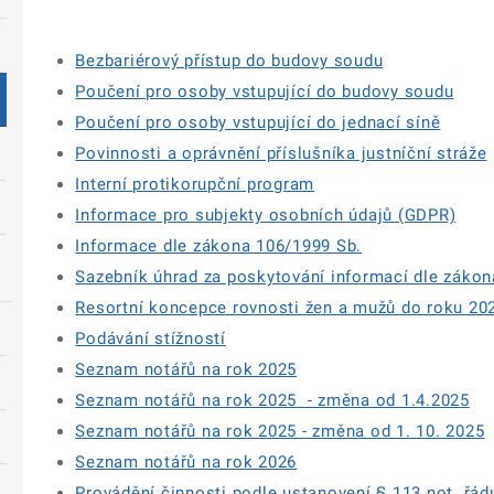
Bezbariérový přístup do budovy soudu
Poučení pro osoby vstupující do budovy soudu
Poučení pro osoby vstupující do jednací síně
Povinnosti a oprávnění příslušníka justníční stráže
Interní protikorupční program
Informace pro subjekty osobních údajů (GDPR)
Informace dle zákona 106/1999 Sb.
Sazebník úhrad za poskytování informací dle zákon
Resortní koncepce rovnosti žen a mužů do roku 20
Podávání stížností
Seznam notářů na rok 2025
Seznam notářů na rok 2025 - změna od 1.4.2025
Seznam notářů na rok 2025 - změna od 1. 10. 2025
Seznam notářů na rok 2026
Provádění činnosti podle ustanovení § 113 not. řád