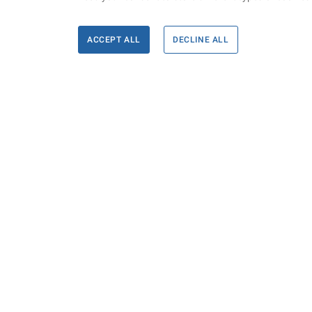
ACCEPT ALL
DECLINE ALL
Informace
Máte d
Podate
KONTAKTY PRO MÉDIA
PROHLÁŠENÍ O PŘÍSTUPNOSTI
ZPRACOVÁNÍ KONTAKTNÍCH ÚDAJŮ
A COOKIES
© Ministerstvo spravedlnosti České republiky