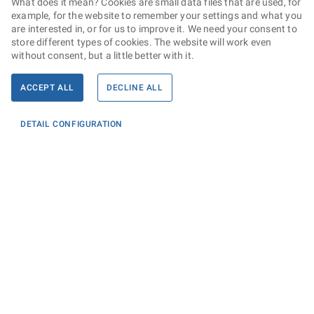
What does it mean? Cookies are small data files that are used, for
example, for the website to remember your settings and what you
are interested in, or for us to improve it. We need your consent to
store different types of cookies. The website will work even
without consent, but a little better with it.
ACCEPT ALL
DECLINE ALL
DETAIL CONFIGURATION
Informace
KONTAKTY PRO MÉDIA
PROHLÁŠENÍ O PŘÍSTUPNOSTI
ZPRACOVÁNÍ KONTAKTNÍCH ÚDAJŮ A COOKIES
Máte dotaz? Napište nám
Podatelna ministerstva