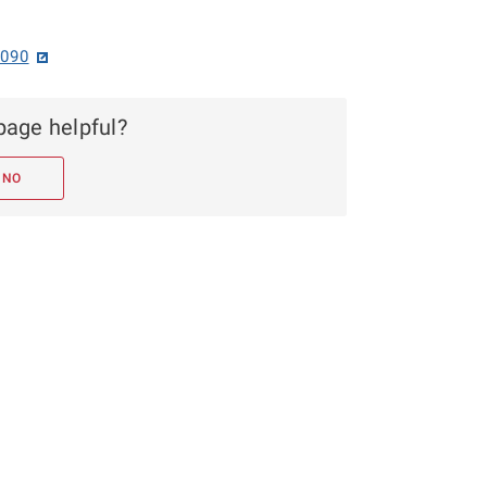
8090
page helpful?
NO