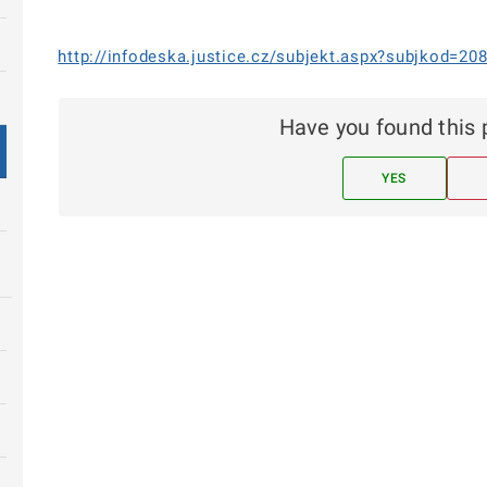
http://infodeska.justice.cz/subjekt.aspx?subjkod=20
Have you found this 
YES