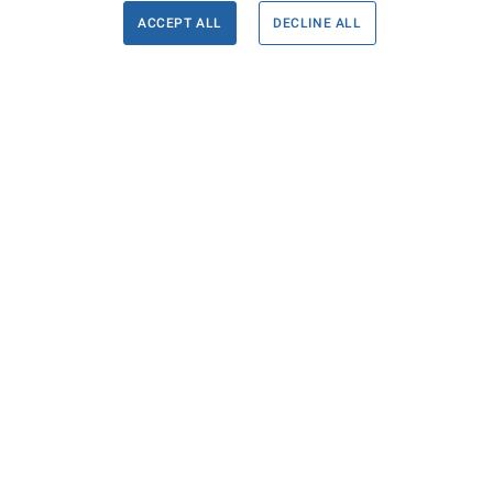
ACCEPT ALL
DECLINE ALL
Informace
Máte d
Podate
KONTAKTY PRO MÉDIA
PROHLÁŠENÍ O PŘÍSTUPNOSTI
ZPRACOVÁNÍ KONTAKTNÍCH ÚDAJŮ
A COOKIES
© Ministerstvo spravedlnosti České republiky