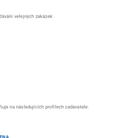
dávání veřejných zakázek:
je na následujících profilech zadavatele:
RENA