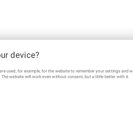
our device?
are used, for example, for the website to remember your settings and wha
The website will work even without consent, but a little better with it.
otaz? Napište nám
Sociální sítě