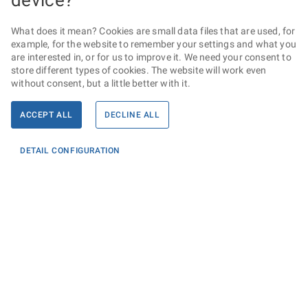
device?
What does it mean? Cookies are small data files that are used, for
example, for the website to remember your settings and what you
are interested in, or for us to improve it. We need your consent to
store different types of cookies. The website will work even
without consent, but a little better with it.
ACCEPT ALL
DECLINE ALL
DETAIL CONFIGURATION
Informace
KONTAKTY PRO MÉDIA
PROHLÁŠENÍ O PŘÍSTUPNOSTI
ZPRACOVÁNÍ KONTAKTNÍCH ÚDAJŮ A COOKIES