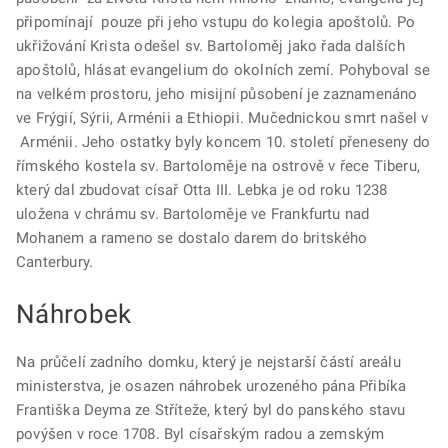
připomínají pouze při jeho vstupu do kolegia apoštolů. Po
ukřižování Krista odešel sv. Bartoloměj jako řada dalších
apoštolů, hlásat evangelium do okolních zemí. Pohyboval se
na velkém prostoru, jeho misijní působení je zaznamenáno
ve Frýgií, Sýrii, Arménii a Ethiopii. Mučednickou smrt našel v
Arménii. Jeho ostatky byly koncem 10. století přeneseny do
římského kostela sv. Bartoloměje na ostrově v řece Tiberu,
který dal zbudovat císař Otta III. Lebka je od roku 1238
uložena v chrámu sv. Bartoloměje ve Frankfurtu nad
Mohanem a rameno se dostalo darem do britského
Canterbury.
Náhrobek
​Na průčelí zadního domku, který je nejstarší částí areálu
ministerstva, je osazen náhrobek urozeného pána Přibíka
Františka Deyma ze Stříteže, který byl do panského stavu
povýšen v roce 1708. Byl císařským radou a zemským