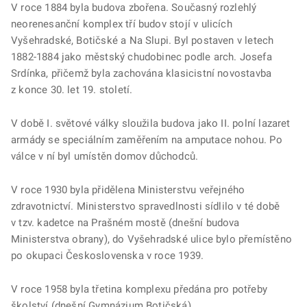
V roce 1884 byla budova zbořena. Současný rozlehlý
neorenesanční komplex tří budov stojí v ulicích
Vyšehradské, Botičské a Na Slupi. Byl postaven v letech
1882-1884 jako městský chudobinec podle arch. Josefa
Srdínka, přičemž byla zachována klasicistní novostavba
z konce 30. let 19. století.
V době I. světové války sloužila budova jako II. polní lazaret
armády se speciálním zaměřením na amputace nohou. Po
válce v ní byl umístěn domov důchodců.
V roce 1930 byla přidělena Ministerstvu veřejného
zdravotnictví. Ministerstvo spravedlnosti sídlilo v té době
v tzv. kadetce na Prašném mostě (dnešní budova
Ministerstva obrany), do Vyšehradské ulice bylo přemístěno
po okupaci Československa v roce 1939.
V roce 1958 byla třetina komplexu předána pro potřeby
školství (dnešní Gymnázium Botičská).