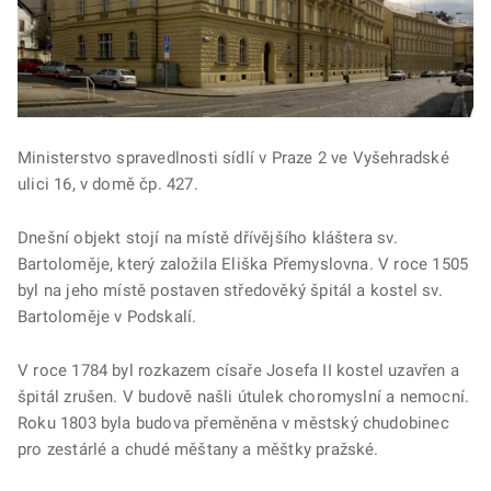
Ministerstvo spravedlnosti sídlí v Praze 2 ve Vyšehradské
ulici 16, v domě čp. 427.
Dnešní objekt stojí na místě dřívějšího kláštera sv.
Bartoloměje, který založila Eliška Přemyslovna. V roce 1505
byl na jeho místě postaven středověký špitál a kostel sv.
Bartoloměje v Podskalí.
V roce 1784 byl rozkazem císaře Josefa II kostel uzavřen a
špitál zrušen. V budově našli útulek choromyslní a nemocní.
Roku 1803 byla budova přeměněna v městský chudobinec
pro zestárlé a chudé měštany a měštky pražské.