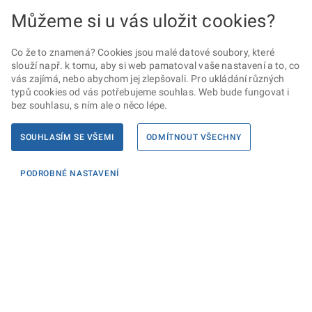
Můžeme si u vás uložit cookies?
Co že to znamená? Cookies jsou malé datové soubory, které
slouží např. k tomu, aby si web pamatoval vaše nastavení a to, co
vás zajímá, nebo abychom jej zlepšovali. Pro ukládání různých
typů cookies od vás potřebujeme souhlas. Web bude fungovat i
bez souhlasu, s ním ale o něco lépe.
SOUHLASÍM SE VŠEMI
ODMÍTNOUT VŠECHNY
PODROBNÉ NASTAVENÍ
Informace
KONTAKTY PRO MÉDIA
PROHLÁŠENÍ O PŘÍSTUPNOSTI
ZPRACOVÁNÍ KONTAKTNÍCH ÚDAJŮ A COOKIES