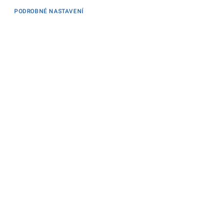
PODROBNÉ NASTAVENÍ
Informace
KONTAKTY PRO MÉDIA
PROHLÁŠENÍ O PŘÍSTUPNOSTI
ZPRACOVÁNÍ KONTAKTNÍCH ÚDAJŮ A COOKIES
Máte dotaz? Napište nám
Podatelna ministerstva
Sociální sítě