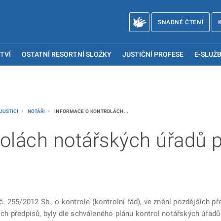
SNADNÉ ČTENÍ
TVÍ
OSTATNÍ RESORTNÍ SLOŽKY
JUSTIČNÍ PROFESE
E-SLUŽB
 JUSTICI
NOTÁŘI
INFORMACE O KONTROLÁCH...
rolách notářských úřadů 
 255/2012 Sb., o kontrole (kontrolní řád), ve znění pozdějších pře
jších předpisů, byly dle schváleného plánu kontrol notářských úřa