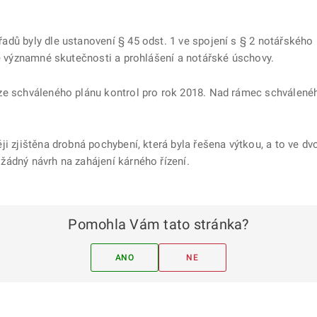
dů byly dle ustanovení § 45 odst. 1 ve spojení s § 2 notářského 
ně významné skutečnosti a prohlášení a notářské úschovy.
 ze schváleného plánu kontrol pro rok 2018. Nad rámec schválené
ji zjištěna drobná pochybení, která byla řešena výtkou, a to ve dv
žádný návrh na zahájení kárného řízení.
Pomohla Vám tato stránka?
ANO
NE