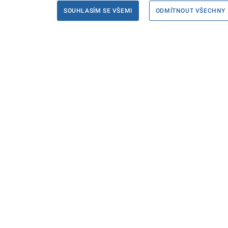
SOUHLASÍM SE VŠEMI
ODMÍTNOUT VŠECHNY
Informace
Máte d
Podate
KONTAKTY PRO MÉDIA
PROHLÁŠENÍ O PŘÍSTUPNOSTI
ZPRACOVÁNÍ KONTAKTNÍCH ÚDAJŮ
A COOKIES
© Ministerstvo spravedlnosti České republiky