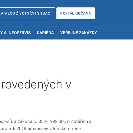
KATALOG ŽIVOTNÍCH SITUACÍ
PORTÁL OBČANA
Y A INFOSERVIS
KARIÉRA
VEŘEJNÉ ZAKÁZKY
provedených v
dpisů, a zákona č. 358/1992 Sb., o notářích a
dů pro rok 2018 provedeny v loňském roce