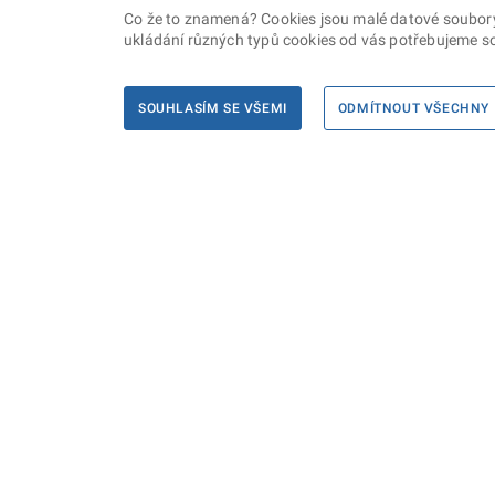
Co že to znamená? Cookies jsou malé datové soubory, 
ukládání různých typů cookies od vás potřebujeme so
SOUHLASÍM SE VŠEMI
ODMÍTNOUT VŠECHNY
Informace
Máte d
Podate
KONTAKTY PRO MÉDIA
PROHLÁŠENÍ O PŘÍSTUPNOSTI
ZPRACOVÁNÍ KONTAKTNÍCH ÚDAJŮ
A COOKIES
© Ministerstvo spravedlnosti České republiky