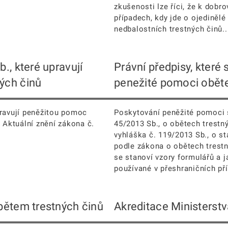
zkušenosti lze říci, že k dob
případech, kdy jde o ojedinělé
nedbalostních trestných činů..
., které upravují
Právní předpisy, které 
ých činů
penežité pomoci oběte
pravují peněžitou pomoc
Poskytování peněžité pomoci s
 Aktuální znění zákona č.
45/2013 Sb., o obětech trestn
vyhláška č. 119/2013 Sb., o s
podle zákona o obětech trestn
se stanoví vzory formulářů a 
používané v přeshraničních pří
bětem trestných činů
Akreditace Ministerstv