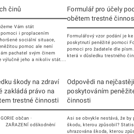
ch činů
Formulář pro účely po
obětem trestné činnos
můžeme Vám stát
i pomoci i proplacením
Formulářový vzor podání je ke 
zhoršené sociální situace,
poskytnutí peněžité pomoci Fo
peněžitou pomoc ale není
pomoci pro žadatele dle písm. c
 Vám pachatel svým činem
která v důsledku trestného 
výlučně jeho a nikoliv stát....
edku škody na zdraví
Odpovědi na nejčastěji
é zakládá právo na
poskytováním peněžit
em trestné činnosti
činnosti
TEGORIE občan ·
Asi se obvykle nestává, že by 
· ZAŘAZENÍ odškodnění
škodu, kterou způsobil? Statis
uhrazována škoda, kterou způs