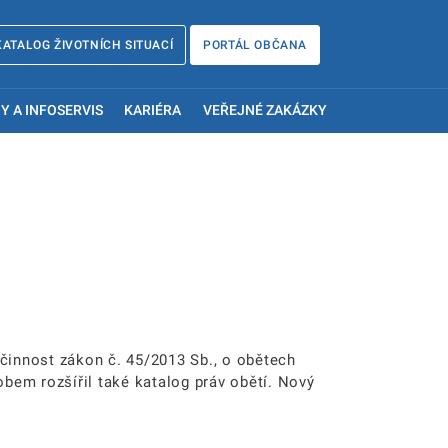
KATALOG ŽIVOTNÍCH SITUACÍ
PORTÁL OBČANA
Y A INFOSERVIS
KARIÉRA
VEŘEJNÉ ZAKÁZKY
účinnost zákon č. 45/2013 Sb., o obětech
obem rozšířil také katalog práv obětí. Nový
.