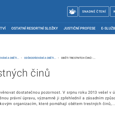
SNADNÉ ČTENÍ
TVÍ
OSTATNÍ RESORTNÍ SLOŽKY
JUSTIČNÍ PROFESE
E-SLUŽB
ÁNÍ A OBĚTI...
ODŠKODŇOVÁNÍ A OBĚTI...
OBĚTI TRESTNÝCH ČINŮ -...
stných činů
í věnovat dostatečnou pozornost. V srpnu roku 2013 vešel v 
těnou právní úpravu, významně ji zpřehlednil a zásadním způs
ovým organizacím, které pomáhají obětem trestných činů,..