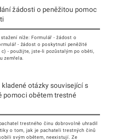
dání žádosti o peněžitou pomoc
ti
stažení níže: Formulář - žádost o
rmulář - žádost o poskytnutí peněžité
) - použijte, jste-li pozůstalým po oběti,
činu zemřela.
 kladené otázky související s
é pomoci obětem trestné
pachatel trestného činu dobrovolně uhradil
tiky o tom, jak je pachateli trestných činů
obili svým obětem, neexistují. Ze