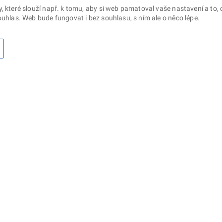
které slouží např. k tomu, aby si web pamatoval vaše nastavení a to, c
uhlas. Web bude fungovat i bez souhlasu, s ním ale o něco lépe.
otaz? Napište nám
Sociální sítě
lna ministerstva