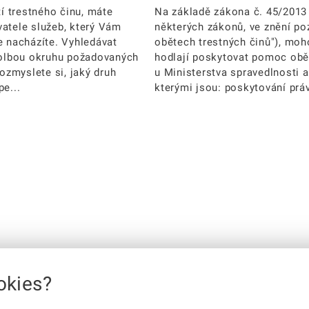
tí trestného činu, máte
Na základě zákona č. 45/2013 
vatele služeb, který Vám
některých zákonů, ve znění poz
e nacházíte. Vyhledávat
obětech trestných činů"), moho
 volbou okruhu požadovaných
hodlají poskytovat pomoc obět
Rozmyslete si, jaký druh
u Ministerstva spravedlnosti a
e...
kterými jsou: poskytování práv
okies?