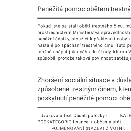
Peněžitá pomoc obětem trestný
Pokud jste se stali obětí trestného činu, 
prostřednictvím Ministerstva spravedlnost
peněžní částky, sloužící k překlenutí doby 
nastalé po spáchání trestného činu. Tuto 
možné chápat jako náhradu škody, kterou
způsobil, protože taková povinnost zatěžuje 
Zhoršení sociální situace v důsl
způsobené trestným činem, kter
poskytnutí peněžité pomoci obět
Uvozovací text Obsah položky · KA
PODKATEGORIE finance + občan a stát 
· POJMENOVÁNÍ (NÁZEV) ŽIVOTNÍ...