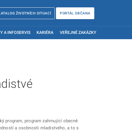
KATALOG ŽIVOTNÍCH SITUACÍ
PORTÁL OBČANA
Y A INFOSERVIS
KARIÉRA
VEŘEJNÉ ZAKÁZKY
adistvé
ký program, program zahrnující obecně
edností a osobnosti mladistvého, a to s