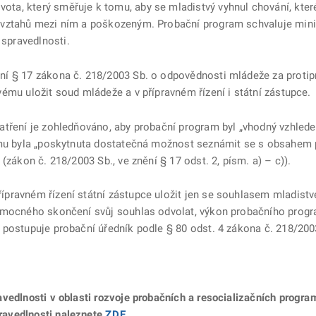
ta, který směřuje k tomu, aby se mladistvý vyhnul chování, kter
 vztahů mezi ním a poškozeným. Probační program schvaluje mini
spravedlnosti.
í § 17 zákona č. 218/2003 Sb. o odpovědnosti mládeže za protipr
ému uložit soud mládeže a v přípravném řízení i státní zástupce.
patření je zohledňováno, aby probační program byl „vhodný vzhl
vému byla „poskytnuta dostatečná možnost seznámit se s obsahem
(zákon č. 218/2003 Sb., ve znění § 17 odst. 2, písm. a) – c)).
pravném řízení státní zástupce uložit jen se souhlasem mladistvé
omocného skončení svůj souhlas odvolat, výkon probačního progra
 postupuje probační úředník podle § 80 odst. 4 zákona č. 218/200
avedlnosti v oblasti rozvoje probačních a resocializačních progr
ravedlnosti naleznete
ZDE
.