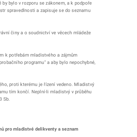
é by bylo v rozporu se zákonem, a k podpoře
str spravedlnosti a zapisuje se do seznamu
ávní činy a o soudnictví ve věcech mládeže
edem k potřebám mladistvého a zájmům
 probačního programu" a aby bylo nepochybné,
ho, proti kterému je řízení vedeno. Mladistvý
mu tím končí. Neplní-li mladistvý v průběhu
3 Sb.
amů pro mladistvé delikventy a seznam