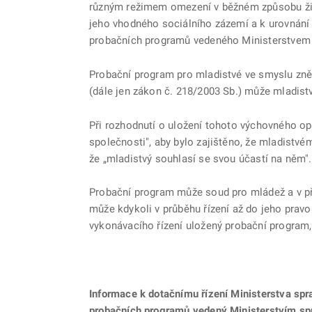
různým režimem omezení v běžném způsobu živo
jeho vhodného sociálního zázemí a k urovnání
probačních programů vedeného Ministerstvem 
Probační program pro mladistvé ve smyslu zněn
(dále jen zákon č. 218/2003 Sb.) může mladistv
Při rozhodnutí o uložení tohoto výchovného o
společnosti", aby bylo zajištěno, že mladist
že „mladistvý souhlasí se svou účastí na něm". 
Probační program může soud pro mládež a v pří
může kdykoli v průběhu řízení až do jeho prav
vykonávacího řízení uložený probační program,
Informace k dotačnímu řízení Ministerstva spr
probačních programů vedený Ministerstvím sp