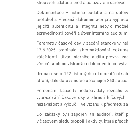
klíčových událostí před a po uzavření darovac
Dokumentace v listinné podobě a na datov
protokolu. Předaná dokumentace pro vypraco
jejichž autenticitu a integritu nebylo mož
spravedlnosti pověřila útvar interního auditu mi
Parametry časové osy v zadání stanoveny ne
13.6.2025 probíhalo shromažďování dokumen
záležitostí. Útvar interního auditu převzal 
včetně souhrnu získaných dokumentů pro vytvo
Jednalo se o 122 listinných dokumentů obsahu
stran), dále datový nosič obsahující 860 soub
Personální kapacity nedopovídaly rozsahu
vypracování časové osy a shrnutí klíčových u
nezávislost a vyloučili ve vztahu k předmětu z
Do zakázky byli zapojeni tři auditoři, kteř
v časovém sledu propojili aktivity, které před