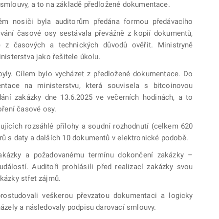
í smlouvy, a to na základě předložené dokumentace.
ém nosiči byla auditorům předána formou předávacího
vání časové osy sestávala převážně z kopií dokumentů,
né z časových a technických důvodů ověřit. Ministryně
nisterstva jako řešitele úkolu.
byly. Cílem bylo vycházet z předložené dokumentace. Do
tace na ministerstvu, která souvisela s bitcoinovou
zadání zakázky dne 13.6.2025 ve večerních hodinách, a to
ření časové osy.
jících rozsáhlé přílohy a soudní rozhodnutí (celkem 620
orů s daty a dalších 10 dokumentů v elektronické podobě.
 zakázky a požadovanému termínu dokončení zakázky –
dálostí. Auditoři prohlásili před realizací zakázky svou
akázky střet zájmů.
í prostudovali veškerou převzatou dokumentaci a logicky
cházely a následovaly podpisu darovací smlouvy.