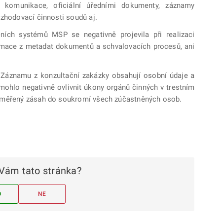
komunikace, oficiální úředními dokumenty, záznamy
ozhodovací činnosti soudů aj.
ích systémů MSP se negativně projevila při realizaci
rmace z metadat dokumentů a schvalovacích procesů, ani
 Záznamu z konzultační zakázky obsahují osobní údaje a
í mohlo negativně ovlivnit úkony orgánů činných v trestním
řiměřený zásah do soukromí všech zúčastněných osob.
Vám tato stránka?
O
NE