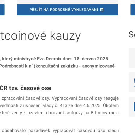
PŘEJÍT NA PODROBNÉ VYHLEDÁVÁNÍ
itcoinové kauzy
S
l, který ministryně Eva Decroix dnes 18. června 2025
 Podrobnosti k ní (konzultační zakázku - anonymizované
 ČR tzv. časové ose
l: zpracování časové osy. Vypracovaní časové osy reaguje
avedlnosti z usnesení vlády č. 413 ze dne 4.6.2025. Úkolem
které vedly k uzavření darovací smlouvy na Bitcoiny mezi
ky obsahovalo požadavek vypracovat časovou osu sledu