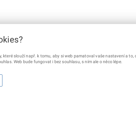
okies?
které slouží např. k tomu, aby si web pamatoval vaše nastavení a to, c
uhlas. Web bude fungovat i bez souhlasu, s ním ale o něco lépe.
otaz? Napište nám
Sociální sítě
lna ministerstva