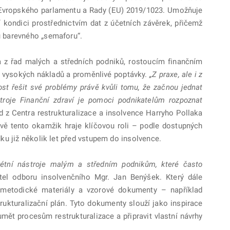
Evropského parlamentu a Rady (EU) 2019/1023. Umožňuje
 kondici prostřednictvím dat z účetních závěrek, přičemž
u barevného „semaforu“.
a z řad malých a středních podniků, rostoucím finančním
, vysokých nákladů a proměnlivé poptávky.
„Z praxe, ale i z
st řešit své problémy právě kvůli tomu, že začnou jednat
troje Finanční zdraví je pomoci podnikatelům rozpoznat
d z Centra restrukturalizace a insolvence Harryho Pollaka
vě tento okamžik hraje klíčovou roli – podle dostupných
ku již několik let před vstupem do insolvence.
nkrétní nástroje malým a středním podnikům, které často
itel odboru insolvenčního Mgr. Jan Benýšek. Který dále
é metodické materiály a vzorové dokumenty – například
trukturalizační plán. Tyto dokumenty slouží jako inspirace
umět procesům restrukturalizace a připravit vlastní návrhy