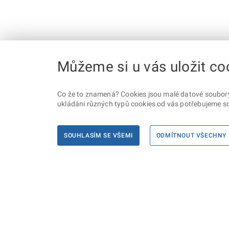
Můžeme si u vás uložit co
Co že to znamená? Cookies jsou malé datové soubory, 
ukládání různých typů cookies od vás potřebujeme so
SOUHLASÍM SE VŠEMI
ODMÍTNOUT VŠECHNY
Informace
Máte d
Podate
KONTAKTY PRO MÉDIA