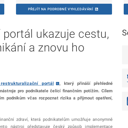
PŘEJÍT NA PODROBNÉ VYHLEDÁVÁNÍ
 portál ukazuje cestu,
S
nikání a znovu ho
restrukturalizační portál
, který přináší přehledné
ástroje pro podnikatele čelící finančním potížím. Cílem
m podnikům včas rozpoznat rizika a přijmout opatření,
e Finanční zdraví, která podnikatelům umožňuje anonymně
Tento nástroj představuje český způsob implementace