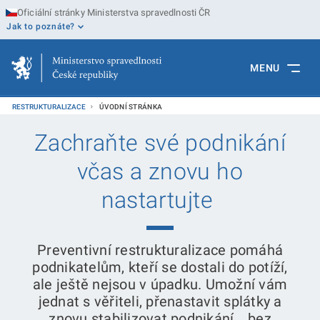
Oficiální stránky Ministerstva spravedlnosti ČR
Jak to poznáte?
MENU
RESTRUKTURALIZACE
ÚVODNÍ STRÁNKA
Zachraňte své podnikání
včas a znovu ho
nastartujte
Preventivní restrukturalizace pomáhá
podnikatelům, kteří se dostali do potíží,
ale ještě nejsou v úpadku. Umožní vám
jednat s věřiteli, přenastavit splátky a
znovu stabilizovat podnikání
bez
–