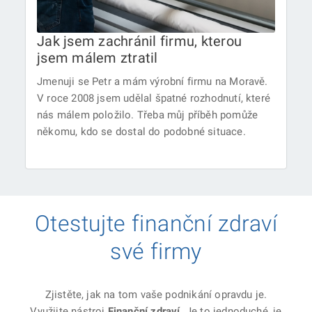
Jak jsem zachránil firmu, kterou
jsem málem ztratil
Jmenuji se Petr a mám výrobní firmu na Moravě.
V roce 2008 jsem udělal špatné rozhodnutí, které
nás málem položilo. Třeba můj příběh pomůže
někomu, kdo se dostal do podobné situace.
Otestujte finanční zdraví
své firmy
Zjistěte, jak na tom vaše podnikání opravdu je.
Využijte nástroj
Finanční zdraví
. Je to jednoduché, je