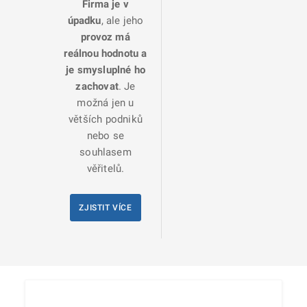
Firma je v
úpadku
, ale jeho
provoz má
reálnou hodnotu a
je smysluplné ho
zachovat
. Je
možná jen u
větších podniků
nebo se
souhlasem
věřitelů.
ZJISTIT VÍCE