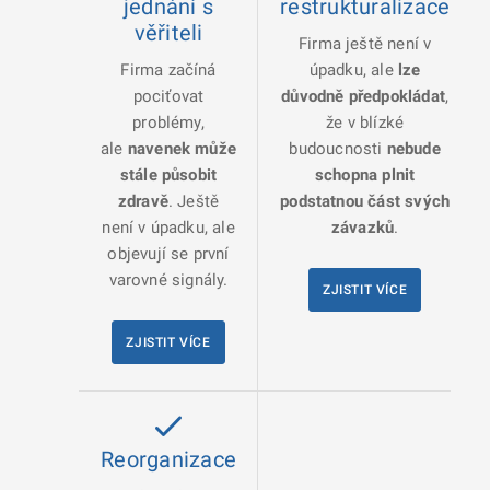
jednání s
restrukturalizace
věřiteli
Firma ještě není v
Firma začíná
úpadku, ale
lze
pociťovat
důvodně předpokládat
,
problémy,
že v blízké
ale
navenek může
budoucnosti
nebude
stále působit
schopna plnit
zdravě
. Ještě
podstatnou část svých
není v úpadku, ale
závazků
.
objevují se první
varovné signály.
ZJISTIT VÍCE
ZJISTIT VÍCE
Reorganizace