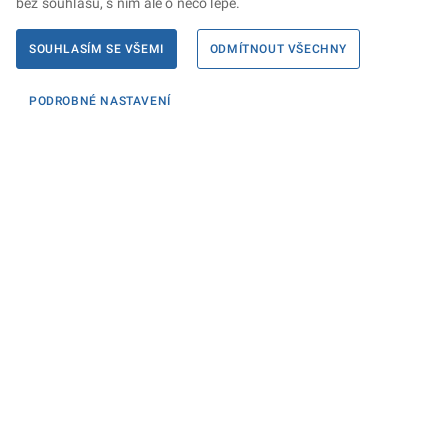
bez souhlasu, s ním ale o něco lépe.
SOUHLASÍM SE VŠEMI
ODMÍTNOUT VŠECHNY
PODROBNÉ NASTAVENÍ
Menu
PORADNA
OTESTOVAT FIRMU
Restrukturalizace
PRŮVODCE PREVENTIVNÍ RESTRUKTURALIZACÍ
RESTRUKTURALIZAČNÍ REJSTŘÍK
SEZNAM RESTRUKTURALIZAČNÍCH SPRÁVCŮ