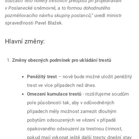
součástí této novely trestních předpisů při projednávání
v Poslanecké sněmovně, a to formou dohodnutého
pozměňovacího návrhu skupiny poslanců,“
uvedl ministr
spravedlnosti Pavel Blažek.
Hlavní změny:
Změny obecných podmínek pro ukládání trestů
Peněžitý trest
– nově bude možné uložit peněžitý
trest ve více případech než dnes.
Omezení kumulace trestů
- rozšiřujeme soudům
pole působnosti tak, aby v odůvodněných
případech měly možnost zamezit dlouhým
pobytům odsouzených ve vězení v případě
opakovaného odsouzení za trestnou činnost,
pokud mají vykonat ještě další tresty; dnešní stav