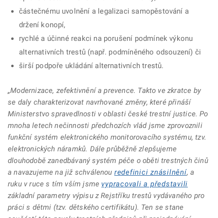
částečnému uvolnění a legalizaci samopěstování a
držení konopí,
rychlé a účinné reakci na porušení podmínek výkonu
alternativních trestů (např. podmíněného odsouzení) či
širší podpoře ukládání alternativních trestů.
„Modernizace, zefektivnění a prevence. Takto ve zkratce by
se daly charakterizovat navrhované změny, které přináší
Ministerstvo spravedlnosti v oblasti české trestní justice. Po
mnoha letech nečinnosti předchozích vlád jsme zprovoznili
funkční systém elektronického monitorovacího systému, tzv.
elektronických náramků. Dále průběžně zlepšujeme
dlouhodobě zanedbávaný systém péče o oběti trestných činů
a navazujeme na již schválenou
redefinici znásilnění
, a
ruku v ruce s tím vším jsme
vypracovali a představili
základní parametry výpisu z Rejstříku trestů vydávaného pro
práci s dětmi (tzv. dětského certifikátu). Ten se stane