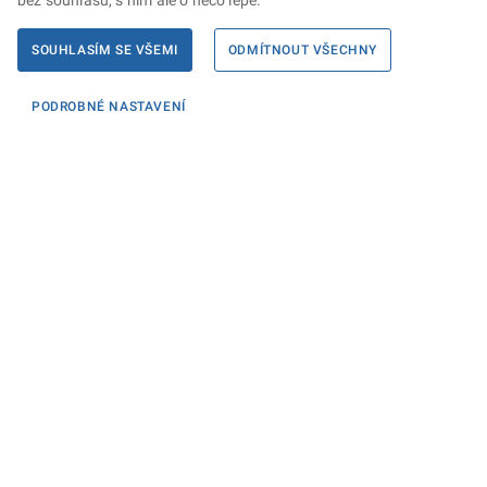
bez souhlasu, s ním ale o něco lépe.
SOUHLASÍM SE VŠEMI
ODMÍTNOUT VŠECHNY
PODROBNÉ NASTAVENÍ
Informace
KONTAKTY PRO MÉDIA
PROHLÁŠENÍ O PŘÍSTUPNOSTI
ZPRACOVÁNÍ KONTAKTNÍCH ÚDAJŮ A COOKIES
Máte dotaz? Napište nám
Podatelna ministerstva
Sociální sítě