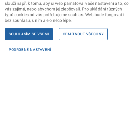
slouží např. k tomu, aby si web pamatoval vaše nastavení a to, co
vás zajímá, nebo abychom jej zlepšovali. Pro ukládání různých
typů cookies od vás potřebujeme souhlas. Web bude fungovat i
bez souhlasu, s ním ale o něco lépe.
SOUHLASÍM SE VŠEMI
ODMÍTNOUT VŠECHNY
PODROBNÉ NASTAVENÍ
Informace
KONTAKTY PRO MÉDIA
PROHLÁŠENÍ O PŘÍSTUPNOSTI
ZPRACOVÁNÍ KONTAKTNÍCH ÚDAJŮ A COOKIES
Máte dotaz? Napište nám
Podatelna ministerstva