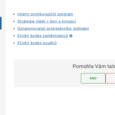
Interní protikorupční program
Strategie vlády v boji s korupcí
Oznammovatel protiprávního jednnání
Etický kodex zaměstnanců
Etický kodex soudců
Pomohla Vám tato
ANO