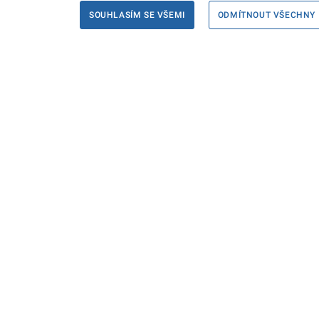
SOUHLASÍM SE VŠEMI
ODMÍTNOUT VŠECHNY
Informace
Máte d
Podate
KONTAKTY PRO MÉDIA
PROHLÁŠENÍ O PŘÍSTUPNOSTI
ZPRACOVÁNÍ KONTAKTNÍCH ÚDAJŮ
A COOKIES
© Ministerstvo spravedlnosti České republiky