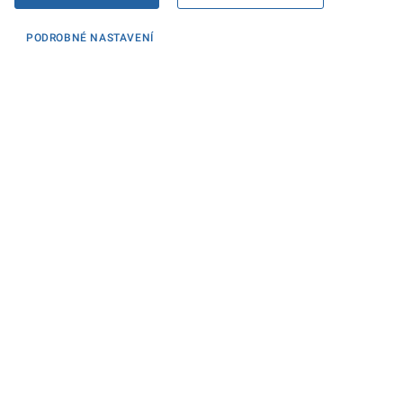
PODROBNÉ NASTAVENÍ
Informace
KONTAKTY PRO MÉDIA
PROHLÁŠENÍ O PŘÍSTUPNOSTI
ZPRACOVÁNÍ KONTAKTNÍCH ÚDAJŮ A COOKIES
Máte dotaz? Napište nám
Podatelna ministerstva
Sociální sítě