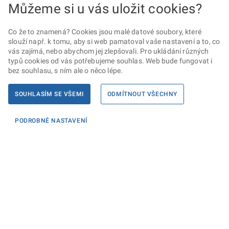
Můžeme si u vás uložit cookies?
Co že to znamená? Cookies jsou malé datové soubory, které
slouží např. k tomu, aby si web pamatoval vaše nastavení a to, co
vás zajímá, nebo abychom jej zlepšovali. Pro ukládání různých
typů cookies od vás potřebujeme souhlas. Web bude fungovat i
bez souhlasu, s ním ale o něco lépe.
SOUHLASÍM SE VŠEMI
ODMÍTNOUT VŠECHNY
PODROBNÉ NASTAVENÍ
Informace
KONTAKTY PRO MÉDIA
PROHLÁŠENÍ O PŘÍSTUPNOSTI
ZPRACOVÁNÍ KONTAKTNÍCH ÚDAJŮ A COOKIES