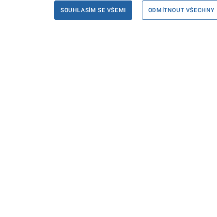
SOUHLASÍM SE VŠEMI
ODMÍTNOUT VŠECHNY
Informace
Máte d
Podate
KONTAKTY PRO MÉDIA
PROHLÁŠENÍ O PŘÍSTUPNOSTI
ZPRACOVÁNÍ KONTAKTNÍCH ÚDAJŮ
A COOKIES
© Ministerstvo spravedlnosti České republiky