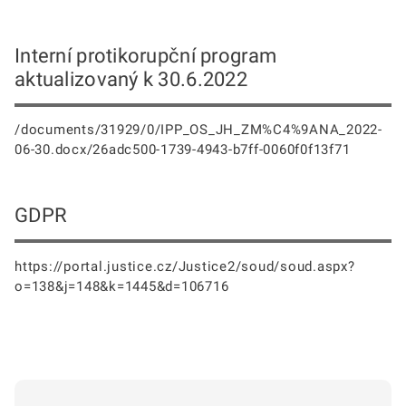
Interní protikorupční program
aktualizovaný k 30.6.2022
/documents/31929/0/IPP_OS_JH_ZM%C4%9ANA_2022-
06-30.docx/26adc500-1739-4943-b7ff-0060f0f13f71
GDPR
https://portal.justice.cz/Justice2/soud/soud.aspx?
o=138&j=148&k=1445&d=106716