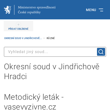
MENU
PŘIDAT OBLÍBENÉ
OKRESNÍ SOUD V JINDŘICHOVĚ...
RŮZNÉ
Okresní soud v Jindřichově
Hradci
Metodický leták -
vasevyzivne.cz