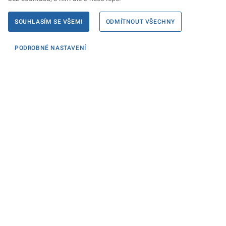
SOUHLASÍM SE VŠEMI
ODMÍTNOUT VŠECHNY
PODROBNÉ NASTAVENÍ
Informace
KONTAKTY PRO MÉDIA
PROHLÁŠENÍ O PŘÍSTUPNOSTI
ZPRACOVÁNÍ KONTAKTNÍCH ÚDAJŮ A COOKIES
Máte dotaz? Napište nám
Podatelna ministerstva
Sociální sítě