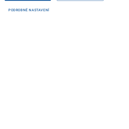
PODROBNÉ NASTAVENÍ
Informace
KONTAKTY PRO MÉDIA
PROHLÁŠENÍ O PŘÍSTUPNOSTI
ZPRACOVÁNÍ KONTAKTNÍCH ÚDAJŮ A COOKIES
Máte dotaz? Napište nám
Podatelna ministerstva
Sociální sítě