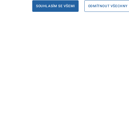
SOUHLASÍM SE VŠEMI
ODMÍTNOUT VŠECHNY
Informace
Máte d
Podate
KONTAKTY PRO MÉDIA
PROHLÁŠENÍ O PŘÍSTUPNOSTI
ZPRACOVÁNÍ KONTAKTNÍCH ÚDAJŮ
A COOKIES
© Ministerstvo spravedlnosti České republiky