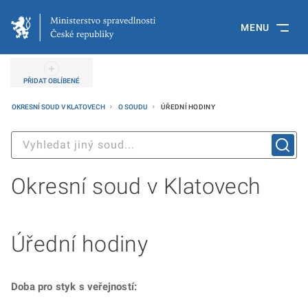
MENU
PŘIDAT OBLÍBENÉ
OKRESNÍ SOUD V KLATOVECH
O SOUDU
ÚŘEDNÍ HODINY
Okresní soud v Klatovech
Úřední hodiny
Doba pro styk s veřejností: