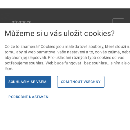
Informace
Můžeme si u vás uložit cookies?
KONTAKTY PRO MÉDIA
PROHLÁŠENÍ O PŘÍSTUPNOSTI
Co že to znamená? Cookies jsou malé datové soubory, které slouží n
ZPRACOVÁNÍ KONTAKTNÍCH ÚDAJŮ A COOKIES
tomu, aby si web pamatoval vaše nastavení a to, co vás zajímá, neb
abychom jej zlepšovali. Pro ukládání různých typů cookies od vás
potřebujeme souhlas. Web bude fungovat i bez souhlasu, s ním ale 
Máte dotaz? Napište nám
lépe.
Podatelna ministerstva
SOUHLASÍM SE VŠEMI
ODMÍTNOUT VŠECHNY
Sociální sítě
PODROBNÉ NASTAVENÍ
© Ministerstvo spravedlnosti České republiky