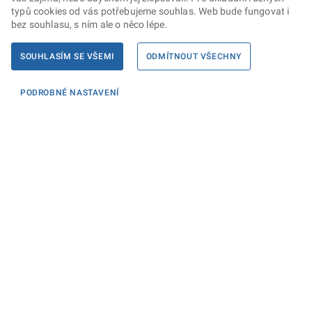
typů cookies od vás potřebujeme souhlas. Web bude fungovat i
bez souhlasu, s ním ale o něco lépe.
SOUHLASÍM SE VŠEMI
ODMÍTNOUT VŠECHNY
PODROBNÉ NASTAVENÍ
Informace
KONTAKTY PRO MÉDIA
PROHLÁŠENÍ O PŘÍSTUPNOSTI
ZPRACOVÁNÍ KONTAKTNÍCH ÚDAJŮ A COOKIES
Máte dotaz? Napište nám
Podatelna ministerstva