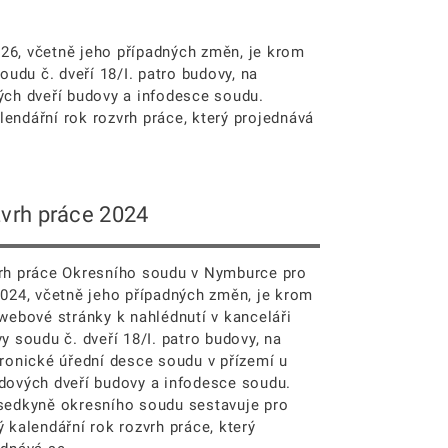
26, včetně jeho případných změn, je krom
oudu č. dveří 18/I. patro budovy, na
vých dveří budovy a infodesce soudu.
endářní rok rozvrh práce, který projednává
vrh práce 2024
rh práce Okresního soudu v Nymburce pro
2024, včetně jeho případných změn, je krom
 webové stránky k nahlédnutí v kanceláři
y soudu č. dveří 18/I. patro budovy, na
tronické úřední desce soudu v přízemí u
dových dveří budovy a infodesce soudu.
sedkyně okresního soudu sestavuje pro
 kalendářní rok rozvrh práce, který