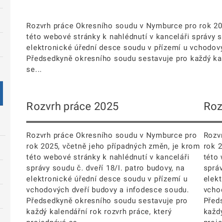
Rozvrh práce Okresního soudu v Nymburce pro rok 20
této webové stránky k nahlédnutí v kanceláři správy s
elektronické úřední desce soudu v přízemí u vchodo
Předsedkyně okresního soudu sestavuje pro každý kal
se...
Rozvrh práce 2025
Roz
Rozvrh práce Okresního soudu v Nymburce pro
Rozv
rok 2025, včetně jeho případných změn, je krom
rok 
této webové stránky k nahlédnutí v kanceláři
této
správy soudu č. dveří 18/I. patro budovy, na
správ
elektronické úřední desce soudu v přízemí u
elek
vchodových dveří budovy a infodesce soudu.
vcho
Předsedkyně okresního soudu sestavuje pro
Před
každý kalendářní rok rozvrh práce, který
každý