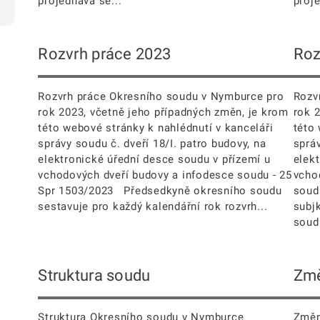
projednává se...
proje
Rozvrh práce 2023
Roz
Rozvrh práce Okresního soudu v Nymburce pro
Rozv
rok 2023, včetně jeho případných změn, je krom
rok 
této webové stránky k nahlédnutí v kanceláři
této
správy soudu č. dveří 18/I. patro budovy, na
správ
elektronické úřední desce soudu v přízemí u
elek
vchodových dveří budovy a infodesce soudu - 25
vcho
Spr 1503/2023 Předsedkyně okresního soudu
soud
sestavuje pro každý kalendářní rok rozvrh...
subj
soudu
Struktura soudu
Změ
Struktura Okresního soudu v Nymburce
Změn