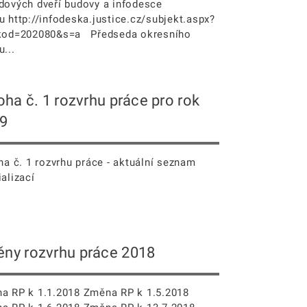
dových dveří budovy a infodesce
u http://infodeska.justice.cz/subjekt.aspx?
kod=202080&s=a Předseda okresního
...
loha č. 1 rozvrhu práce pro rok
9
ha č. 1 rozvrhu práce - aktuální seznam
alizací
ny rozvrhu práce 2018
a RP k 1.1.2018 Změna RP k 1.5.2018