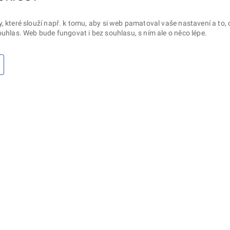
které slouží např. k tomu, aby si web pamatoval vaše nastavení a to, c
uhlas. Web bude fungovat i bez souhlasu, s ním ale o něco lépe.
otaz? Napište nám
Sociální sítě
lna ministerstva