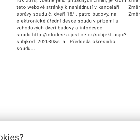
rok 2018, včetně jeho případných změn, je krom
Změn
této webové stránky k nahlédnutí v kanceláři
Změn
správy soudu č. dveří 18/I. patro budovy, na
Změn
elektronické úřední desce soudu v přízemí u
vchodových dveří budovy a infodesce
soudu http://infodeska.justice.cz/subjekt.aspx?
subjkod=202080&s=a Předseda okresního
soudu...
okies?