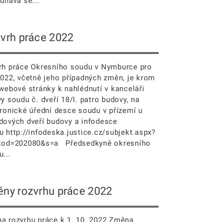
dnává se...
vrh práce 2022
rh práce Okresního soudu v Nymburce pro
2022, včetně jeho případných změn, je krom
 webové stránky k nahlédnutí v kanceláři
y soudu č. dveří 18/I. patro budovy, na
tronické úřední desce soudu v přízemí u
dových dveří budovy a infodesce
u http://infodeska.justice.cz/subjekt.aspx?
kod=202080&s=a Předsedkyně okresního
...
ny rozvrhu práce 2022
a rozvrhu práce k 1. 10. 2022 Změna