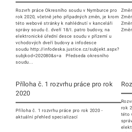
Rozvrh práce Okresního soudu v Nymburce pro
Změn
rok 2020, včetně jeho případných změn, je krom
Změn
této webové stránky k nahlédnutí v kanceláři
Změn
správy soudu č. dveří 18/I. patro budovy, na
Změn
elektronické úřední desce soudu v přízemí u
vchodových dveří budovy a infodesce
soudu http://infodeska.justice.cz/subjekt.aspx?
subjkod=202080&s=a Předseda okresního
soudu...
Příloha č. 1 rozvrhu práce pro rok
Roz
2020
Rozv
rok 
Příloha č. 1 rozvrhu práce pro rok 2020 -
této
aktuální přehled specializací
správ
elek