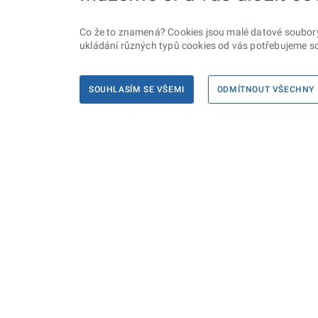
Co že to znamená? Cookies jsou malé datové soubory, 
ukládání různých typů cookies od vás potřebujeme so
SOUHLASÍM SE VŠEMI
ODMÍTNOUT VŠECHNY
Informace
Máte d
Podate
KONTAKTY PRO MÉDIA
PROHLÁŠENÍ O PŘÍSTUPNOSTI
ZPRACOVÁNÍ KONTAKTNÍCH ÚDAJŮ
A COOKIES