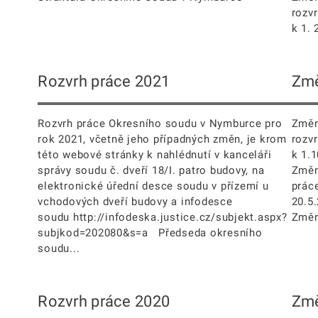
rozv
k 1. 
Rozvrh práce 2021
Změ
Rozvrh práce Okresního soudu v Nymburce pro
Změn
rok 2021, včetně jeho případných změn, je krom
rozv
této webové stránky k nahlédnutí v kanceláři
k 1.
správy soudu č. dveří 18/I. patro budovy, na
Změn
elektronické úřední desce soudu v přízemí u
prác
vchodových dveří budovy a infodesce
20.5
soudu http://infodeska.justice.cz/subjekt.aspx?
Změn
subjkod=202080&s=a Předseda okresního
soudu...
Rozvrh práce 2020
Změ