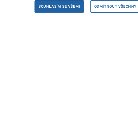
SOUHLASÍM SE VŠEMI
ODMÍTNOUT VŠECHNY
Informace
Máte d
Podate
KONTAKTY PRO MÉDIA
PROHLÁŠENÍ O PŘÍSTUPNOSTI
ZPRACOVÁNÍ KONTAKTNÍCH ÚDAJŮ
A COOKIES
© Ministerstvo spravedlnosti České republiky