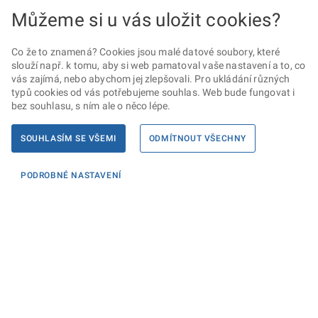
Můžeme si u vás uložit cookies?
Co že to znamená? Cookies jsou malé datové soubory, které
slouží např. k tomu, aby si web pamatoval vaše nastavení a to, co
vás zajímá, nebo abychom jej zlepšovali. Pro ukládání různých
typů cookies od vás potřebujeme souhlas. Web bude fungovat i
bez souhlasu, s ním ale o něco lépe.
SOUHLASÍM SE VŠEMI
ODMÍTNOUT VŠECHNY
PODROBNÉ NASTAVENÍ
Informace
KONTAKTY PRO MÉDIA
PROHLÁŠENÍ O PŘÍSTUPNOSTI
ZPRACOVÁNÍ KONTAKTNÍCH ÚDAJŮ A COOKIES