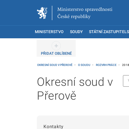
MINISTERSTVO
SOUDY
STÁTNÍ ZASTUPITELS
PŘIDAT OBLÍBENÉ
OKRESNÍ SOUD V PŘEROVĚ
O SOUDU
ROZVRH PRÁCE
201
Okresní soud v
Přerově
Kontakty