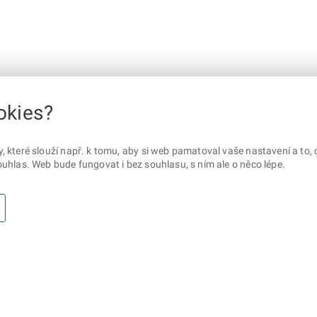
okies?
které slouží např. k tomu, aby si web pamatoval vaše nastavení a to, c
uhlas. Web bude fungovat i bez souhlasu, s ním ale o něco lépe.
otaz? Napište nám
Sociální sítě