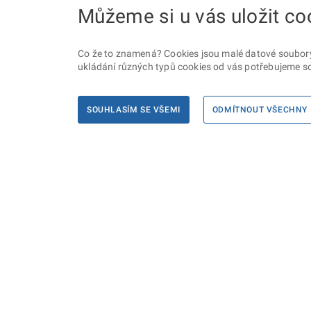
Můžeme si u vás uložit co
Co že to znamená? Cookies jsou malé datové soubory, 
ukládání různých typů cookies od vás potřebujeme so
SOUHLASÍM SE VŠEMI
ODMÍTNOUT VŠECHNY
Informace
Máte d
Podate
KONTAKTY PRO MÉDIA
PROHLÁŠENÍ O PŘÍSTUPNOSTI
ZPRACOVÁNÍ KONTAKTNÍCH ÚDAJŮ
A COOKIES