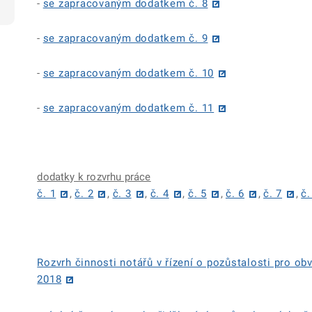
-
se zapracovaným dodatkem č. 8
-
se zapracovaným dodatkem č. 9
-
se zapracovaným dodatkem č. 10
-
se zapracovaným dodatkem č. 11
dodatky k rozvrhu práce
č. 1
,
č. 2
,
č. 3
,
č. 4
,
č. 5
,
č. 6
,
č. 7
,
č.
Rozvrh činnosti notářů v řízení o pozůstalosti pro 
2018