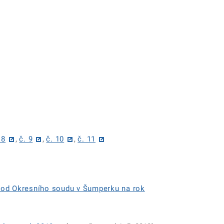
 8
,
č. 9
,
č. 10
,
č. 11
obvod Okresního soudu v Šumperku na rok