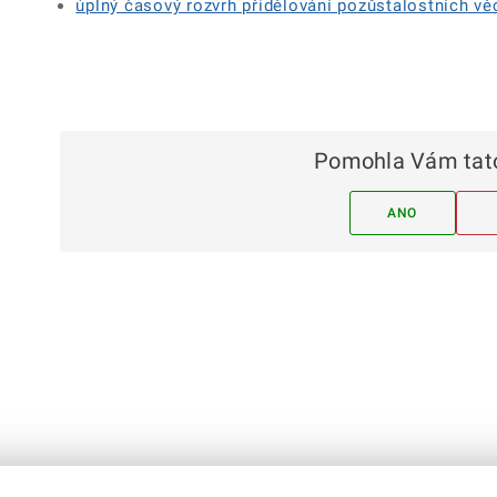
úplný časový rozvrh přidělování pozůstalostních vě
Pomohla Vám tato
ANO