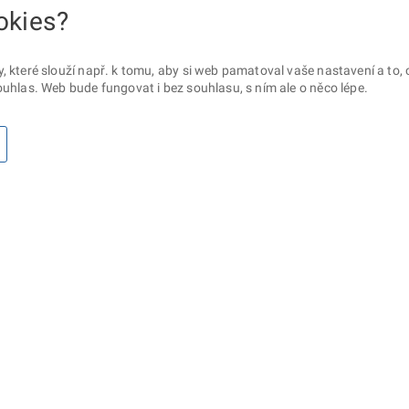
okies?
které slouží např. k tomu, aby si web pamatoval vaše nastavení a to, c
uhlas. Web bude fungovat i bez souhlasu, s ním ale o něco lépe.
otaz? Napište nám
Sociální sítě
lna ministerstva