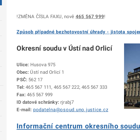
!ZMĚNA ČÍSLA FAXU, nově
465 567 999
!
Způsob případné bezhotovostní úhrady - jistota spoj
Okresní soudu v Ústí nad Orlicí
Ulice:
Husova 975
Obec:
Ústí nad Orlicí 1
PSČ:
562 17
Tel:
465 567 111, 465 567 222, 465 567 333
Fax:
465 567 999
ID datové schránky:
rjrabj7
E-mail:
podatelna@osoud.uno.justice.cz
Informační centrum okresního soudu 