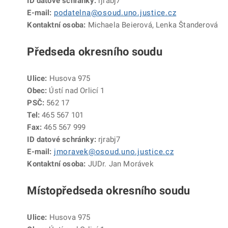
ID datové schránky:
rjrabj7
E-mail:
podatelna@osoud.uno.justice.cz
Kontaktní osoba:
Michaela Beierová, Lenka Štanderová
Předseda okresního soudu
Ulice:
Husova 975
Obec:
Ústí nad Orlicí 1
PSČ:
562 17
Tel:
465 567 101
Fax:
465 567 999
ID datové schránky:
rjrabj7
E-mail:
jmoravek@osoud.uno.justice.cz
Kontaktní osoba:
JUDr. Jan Morávek
Místopředseda okresního soudu
Ulice:
Husova 975