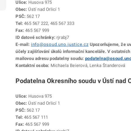
Ulice:
Husova 975
Obec:
Ústí nad Orlicí 1
PSČ:
562 17
Tel:
465 567 222, 465 567 333
Fax:
465 567 999
ID datové schránky:
rjrabj7
E-mail:
info@osoud.uno.justice.cz
Upozorňujeme, že uv
účely zajišťování úkolů informační kanceláře. V ostatních
mailovou adresu podatelny soudu:
podatelna@osoud.uno
Kontaktní osoba:
Michaela Beierová, Lenka Štanderová
Podatelna Okresního soudu v Ústí nad O
Ulice:
Husova 975
Obec:
Ústí nad Orlicí 1
PSČ:
562 17
Tel:
465 567 111
Fax:
465 567 999