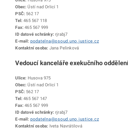
Ulice:
Husova 975
Obec:
Ústí nad Orlicí 1
PSČ:
562 17
Tel:
465 567 118
Fax:
465 567 999
ID datové schránky:
rjrabj7
E-mail:
podatelna@osoud.uno.justice.cz
Kontaktní osoba:
Jana Pelinková
Vedoucí kanceláře exekučního oddělen
Ulice:
Husova 975
Obec:
Ústí nad Orlicí 1
PSČ:
562 17
Tel:
465 567 147
Fax:
465 567 999
ID datové schránky:
rjrabj7
E-mail:
podatelna@osoud.uno.justice.cz
Kontaktní osoba:
Iveta Navrátilová