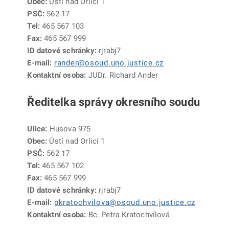
Obec:
Ústí nad Orlicí 1
PSČ:
562 17
Tel:
465 567 103
Fax:
465 567 999
ID datové schránky:
rjrabj7
E-mail:
rander@osoud.uno.justice.cz
Kontaktní osoba:
JUDr. Richard Ander
Ředitelka správy okresního soudu
Ulice:
Husova 975
Obec:
Ústí nad Orlicí 1
PSČ:
562 17
Tel:
465 567 102
Fax:
465 567 999
ID datové schránky:
rjrabj7
E-mail:
pkratochvilova@osoud.uno.justice.cz
Kontaktní osoba:
Bc. Petra Kratochvílová