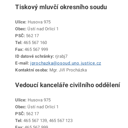
Tiskový mluvčí okresního soudu
Ulice:
Husova 975
Obec:
Ústí nad Orlicí 1
PSČ:
562 17
Tel:
465 567 160
Fax:
465 567 999
ID datové schránky:
rjrabj7
E-mail:
jprochazka@osoud.uno.justice.cz
Kontaktní osoba:
Mgr. Jiří Procházka
Vedoucí kanceláře civilního oddělení
Ulice:
Husova 975
Obec:
Ústí nad Orlicí 1
PSČ:
562 17
Tel:
465 567 139, 465 567 123
Fax:
465 567 999