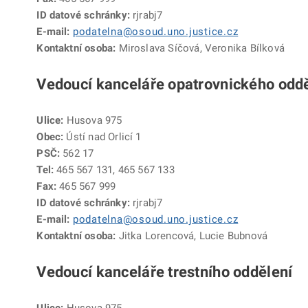
ID datové schránky:
rjrabj7
E-mail:
podatelna@osoud.uno.justice.cz
Kontaktní osoba:
Miroslava Síčová, Veronika Bílková
Vedoucí kanceláře opatrovnického odd
Ulice:
Husova 975
Obec:
Ústí nad Orlicí 1
PSČ:
562 17
Tel:
465 567 131, 465 567 133
Fax:
465 567 999
ID datové schránky:
rjrabj7
E-mail:
podatelna@osoud.uno.justice.cz
Kontaktní osoba:
Jitka Lorencová, Lucie Bubnová
Vedoucí kanceláře trestního oddělení