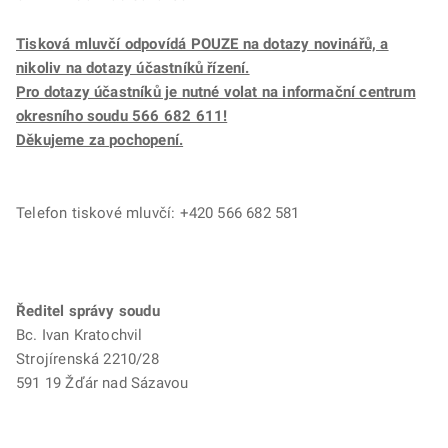
Tisková mluvčí odpovídá POUZE na dotazy novinářů, a
nikoliv na dotazy účastníků řízení.
Pro dotazy účastníků je nutné volat na informační centrum
okresního soudu 566 682 611!
Děkujeme za pochopení.
Telefon tiskové mluvčí: +420 566 682 581
Ředitel správy soudu
Bc. Ivan Kratochvil
Strojírenská 2210/28
591 19 Žďár nad Sázavou