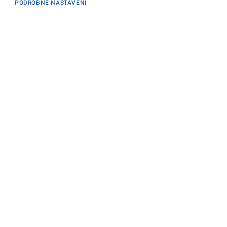
PODROBNÉ NASTAVENÍ
Informace
KONTAKTY PRO MÉDIA
PROHLÁŠENÍ O PŘÍSTUPNOSTI
ZPRACOVÁNÍ KONTAKTNÍCH ÚDAJŮ A COOKIES
Máte dotaz? Napište nám
Podatelna ministerstva
Sociální sítě