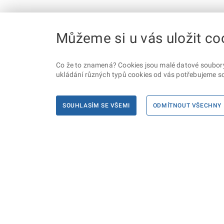
Můžeme si u vás uložit co
Co že to znamená? Cookies jsou malé datové soubory, 
ukládání různých typů cookies od vás potřebujeme so
SOUHLASÍM SE VŠEMI
ODMÍTNOUT VŠECHNY
Informace
Máte d
Podate
KONTAKTY PRO MÉDIA
PROHLÁŠENÍ O PŘÍSTUPNOSTI
ZPRACOVÁNÍ KONTAKTNÍCH ÚDAJŮ
A COOKIES