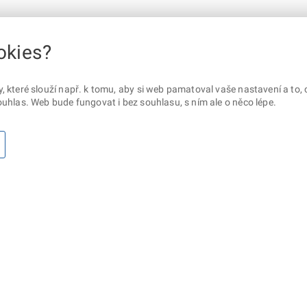
okies?
které slouží např. k tomu, aby si web pamatoval vaše nastavení a to, c
uhlas. Web bude fungovat i bez souhlasu, s ním ale o něco lépe.
otaz? Napište nám
Sociální sítě
lna ministerstva